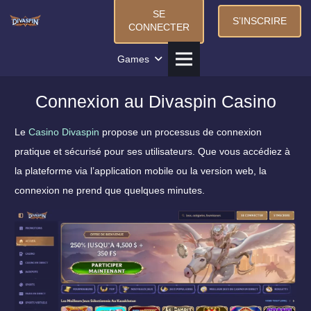
SE
S’INSCRIRE
CONNECTER
Games
Connexion au Divaspin Casino
Le
Casino Divaspin
propose un processus de connexion
pratique et sécurisé pour ses utilisateurs. Que vous accédiez à
la plateforme via l’application mobile ou la version web, la
connexion ne prend que quelques minutes.